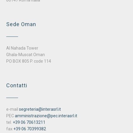
00147 Roma Italia
Sede Oman
Al Nahada Tower
Ghala-Muscat Oman
PO BOX 805 P. code 114
Contatti
e-mail
segreteria@interasrl.it
PEC
amministrazione@pec.interasrl.it
tel.
+39 06 70613211
fax
+39 06 70399382